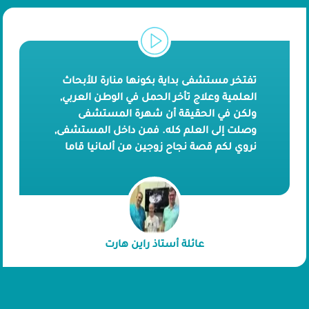
تفتخر مستشفى بداية بكونها منارة للأبحاث
العلمية وعلاج تأخر الحمل في الوطن العربي,
ولكن في الحقيقة أن شهرة المستشفى
وصلت إلى العلم كله. فمن داخل المستشفى,
نروي لكم قصة نجاح زوجين من ألمانيا قاما
بعملية حقن مجهري على يد أطبائنا. يشيد
الزوجين بالخدمة الطبية الإستثنائية والطاقم
الطبي الشغوف الذين كانوا من أحد عوامل
نجاح الحقن المجهري. بإمكانك الآن مشاهدة
رأي الزوجين عن تجربتهم في بداية من خلال
عائلة أستاذ راين هارت
الفيديو.