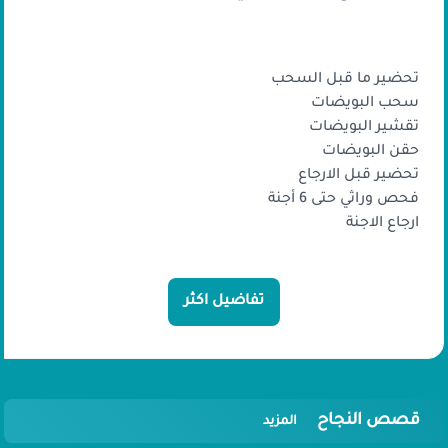
محتويات الباكدج
تحضير ما قبل السحب
سحب البويضات
تقشير البويضات
حقن البويضات
تحضير قبل الارجاع
فحص وراثي حتى 6 أجنة
ارجاع الاجنة
تفاضيل اكثر
قصص النجاح
المزيد