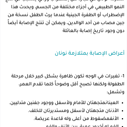
النمو الطبيعي في أجزاء مختلفة من الجسم، ويحدث هذا
الإضطراب أو الطفرة الجينية عندما يرث الطفل نسخة من
جين مصاب من أحد الوالدين، ويمكن أن تنتج الإصابة أيضاً
دون وجود تاريخ إصابة بالعائلة
أعراض الإصابة بمتلازمة نونان
1- تغيرات في الوجه تكون ظاهرة بشكل كبير خلال مرحلة
الطفولة ولكنها تصبح أقل وضوحاً كلما تقدم العمر،
وتشمل:
العينانمتجهتان للأمام ولأسفل ووجود جفنين متدليين.
الأذنان متجهتان لأسفل ومستديرتان للخلف.
الأنفمضغوط من أعلى وله قاعدة عريضة.
الفم له أخدود عميق بين الأنف والفم.