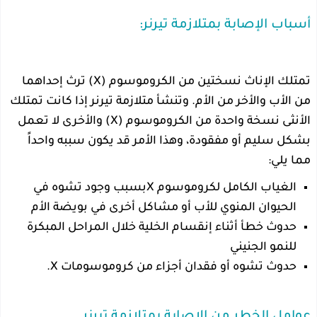
أسباب الإصابة بمتلازمة تيرنر:
تمتلك الإناث نسختين من الكروموسوم (X) ترث إحداهما
من الأب والأخر من الأم. وتنشأ متلازمة تيرنر إذا كانت تمتلك
الأنثى نسخة واحدة من الكروموسوم (X) والأخرى لا تعمل
بشكل سليم أو مفقودة، وهذا الأمر قد يكون سببه واحداً
مما يلي:
الغياب الكامل لكروموسوم Xبسبب وجود تشوه في
الحيوان المنوي للأب أو مشاكل أخرى في بويضة الأم
حدوث خطأ أثناء إنقسام الخلية خلال المراحل المبكرة
للنمو الجنيني
حدوث تشوه أو فقدان أجزاء من كروموسومات X.
عوامل الخطر من الإصابة بمتلازمة تيرنر