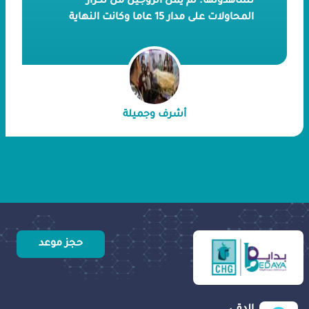
تشاهدونها. لم يمل الزوجين من تكرار
المحاولات على مدار 15 عاما وكانت النهاية
مثمرة بنجاح الحقن المجهري داخل صرح
بداية الطبي. السيد أشرف و السيد جميلة
رزقهما الله بثلاثة أطفال بصحة جيدة بعد
معاناة طويلة من عوائق نفسية وآلام
جسدية
أشرف وجميلة
حجز موعد