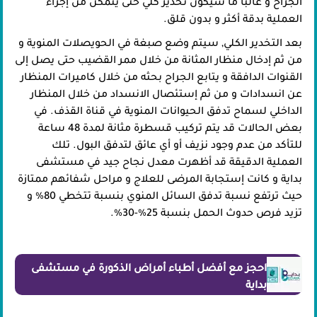
الجراح و غالباً ما سيكون تخدير كلي حتى يتمكن من إجراء
العملية بدقة أكثر و بدون قلق.
بعد التخدير الكلي, سيتم وضع صبغة في الحويصلات المنوية و
من ثم إدخال منظار المثانة من خلال ممر القضيب حتى يصل إلى
القنوات الدافقة و يتابع الجراح بحثه من خلال كاميرات المنظار
عن انسدادات و من ثم إستئصال الانسداد من خلال المنظار
الداخلي لسماح تدفق الحيوانات المنوية في قناة القذف. في
بعض الحالات قد يتم تركيب قسطرة مثانة لمدة 48 ساعة
للتأكد من عدم وجود نزيف أو أي عائق لتدفق البول. تلك
العملية الدقيقة قد أظهرت معدل نجاح جيد في مستشفى
بداية و كانت إستجابة المرضى للعلاج و مراحل شفائهم ممتازة
حيث ترتفع نسبة تدفق السائل المنوي بنسبة تتخطي 80% و
تزيد فرص حدوث الحمل بنسبة 25%-30%.
احجز مع أفضل أطباء أمراض الذكورة في مستشفى
بداية