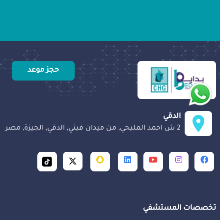
حجز موعد
الدقي
2 ش احمد المليحي, من ميدان فيني, الدقي, الجيزة, مصر
تخصصات المستشفي