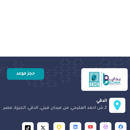
حجز موعد
الدقي
2 ش احمد المليحي, من ميدان فيني, الدقي, الجيزة, مصر