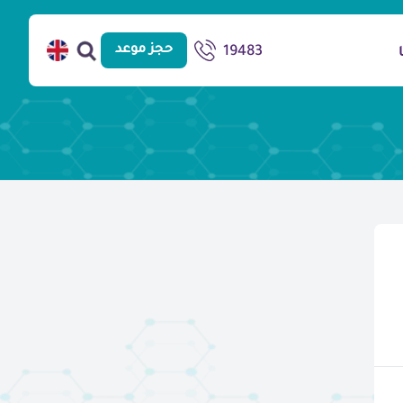
حجز موعد
19483