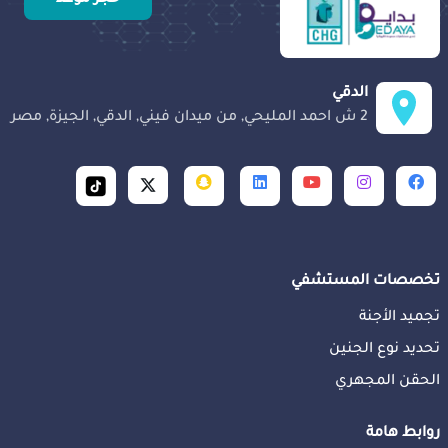
حجز موعد
الدقي
2 ش احمد المليحي, من ميدان فيني, الدقي, الجيزة, مصر
تخصصات المستشفي
تجميد الأجنة
تحديد نوع الجنين
الحقن المجهري
روابط هامة