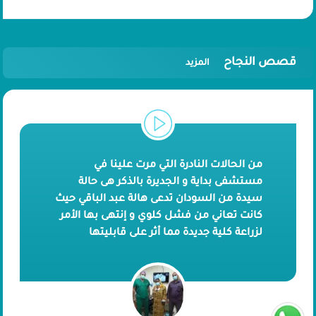
قصص النجاح
المزيد
من الحالات النادرة التي مرت علينا في
مستشفى بداية و الجديرة بالذكر هى حالة
سيدة من السودان تدعى هالة عبد الباقي حيث
كانت تعاني من فشل كلوي و إنتهى بها الأمر
لزراعة كلية جديدة مما أثر على قابليتها
للإنجاب. لم تيأس السيدة العظيمة هالة
وقررت هي وزوجها اللجوء إلى مستشفى بداية
و إجراء حقن مجهري تحت إشراف الدكتور
إسماعيل أبو الفتوح مما أسفر عن إنجابها