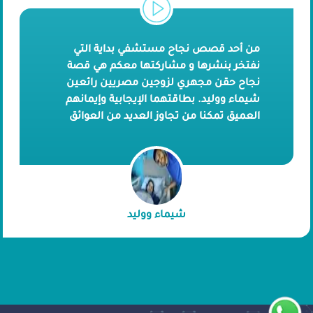
من أحد قصص نجاح مستشفي بداية التي
نفتخر بنشرها و مشاركتها معكم هي قصة
نجاح حقن مجهري لزوجين مصريين رائعين
شيماء ووليد. بطاقتهما الإيجابية وإيمانهم
العميق تمكنا من تجاوز العديد من العوائق
وإنشاء عائلة صغيرة. لنتعرف على تفاصيل
رحلتهم منهما.
شيماء ووليد