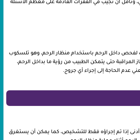
 ونأمل أن نجيب في الفقرات القادمة على معظم الأسئلة
بيب لفحص داخل الرحم باستخدام منظار الرحم، وهو تلسكوب
 المراقبة حتى يتمكن الطبيب من رؤية ما بداخل الرحم،
ني عدم الحاجة إلى إجراء أي جروح.
منظار الرحم من 5 الى 10 دقائق كحد أدنى إذا تم إجراؤه فقط للتشخيص، كما يمكن أن يستغرق