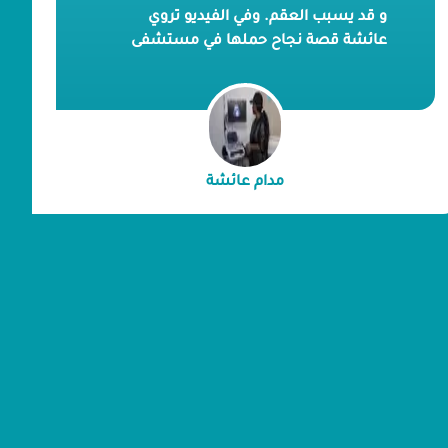
و قد يسبب العقم. وفي الفيديو تروي
عائشة قصة نجاح حملها في مستشفى
بداية من خلال إجراء عملية الحقن المجهري,
بعد إصابتها بتكيس المبايض والذي منعها
من الإنجاب لمدة 7 سنوات.
مدام عائشة