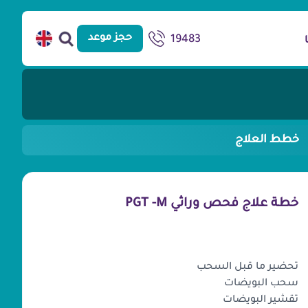
حجز موعد
19483
خطط العلاج
خطة علاج فحص وراثي PGT -M
محتويات الباكدج
تحضير ما قبل السحب
سحب البويضات
تقشير البويضات