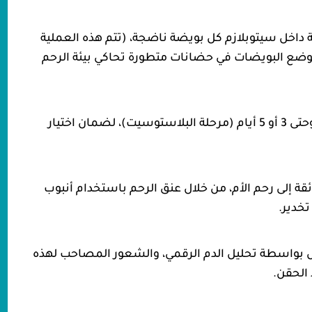
ة داخل سيتوبلازم كل بويضة ناضجة، (تتم هذه العملية
 توضع البويضات في حضانات متطورة تحاكي بيئة الرحم
يراقب الأطباء الانقسامات لمدة تتراوح من 24 ساعة وحتى 3 أو 5 أيام (مرحلة البلاستوسيت)، لضمان اختيار
ائقة إلى رحم الأم، من خلال عنق الرحم باستخدام أنبوب
تخدير.
لفترة وحتى 14 يوم لتأكيد الحمل بواسطة تحليل الدم الرقمي، والشعور المصاحب لهذه
الحقن.