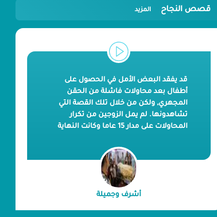
قصص النجاح
المزيد
قد يفقد البعض الأمل في الحصول على
أطفال بعد محاولات فاشلة من الحقن
المجهري, ولكن من خلال تلك القصة التي
تشاهدونها. لم يمل الزوجين من تكرار
المحاولات على مدار 15 عاما وكانت النهاية
مثمرة بنجاح الحقن المجهري داخل صرح
بداية الطبي. السيد أشرف و السيد جميلة
رزقهما الله بثلاثة أطفال بصحة جيدة بعد
معاناة طويلة من عوائق نفسية وآلام
جسدية
أشرف وجميلة